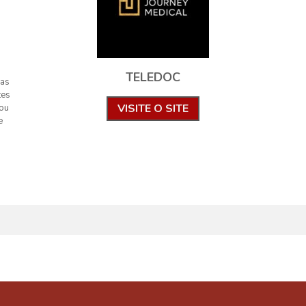
TELEDOC
cas
tes
VISITE O SITE
/ou
e