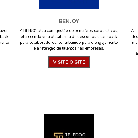
BENJOY
tivos,
A BENJOY atua com gestão de benefícios corporativos,
A I
hback
oferecendo uma plataforma de descontos e cashback
des
mento
para colaboradores, contribuindo para o engajamento
mul
e a retenção de talentos nas empresas.
i
VISITE O SITE