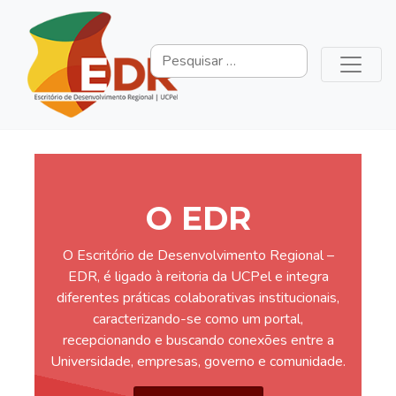
O EDR
O Escritório de Desenvolvimento Regional –
EDR, é ligado à reitoria da UCPel e integra
diferentes práticas colaborativas institucionais,
caracterizando-se como um portal,
recepcionando e buscando conexões entre a
Universidade, empresas, governo e comunidade.