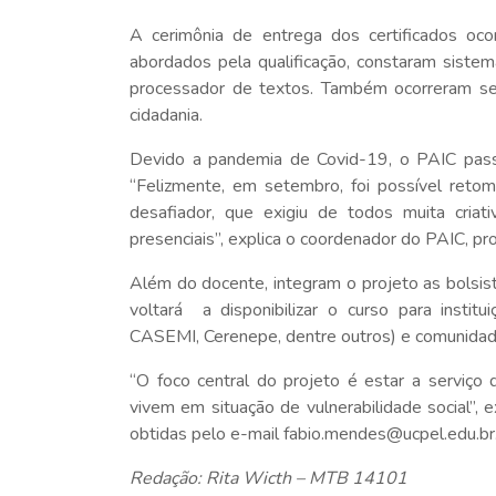
A cerimônia de entrega dos certificados oco
abordados pela qualificação, constaram siste
processador de textos. Também ocorreram se
cidadania.
Devido a pandemia de Covid-19, o PAIC passo
“Felizmente, em setembro, foi possível reto
desafiador, que exigiu de todos muita criat
presenciais”, explica o coordenador do PAIC, p
Além do docente, integram o projeto as bolsist
voltará a disponibilizar o curso para instit
CASEMI, Cerenepe, dentre outros) e comunidad
“O foco central do projeto é estar a serviço
vivem em situação de vulnerabilidade social”,
obtidas pelo e-mail fabio.mendes@ucpel.edu.br
Redação: Rita Wicth – MTB 14101