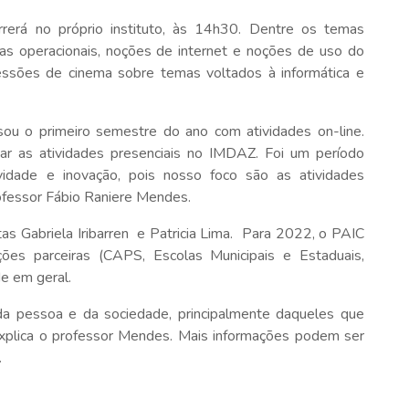
rrerá no próprio instituto, às 14h30. Dentre os temas
mas operacionais, noções de internet e noções de uso do
ssões de cinema sobre temas voltados à informática e
u o primeiro semestre do ano com atividades on-line.
mar as atividades presenciais no IMDAZ. Foi um período
ividade e inovação, pois nosso foco são as atividades
rofessor Fábio Raniere Mendes.
as Gabriela Iribarren e Patricia Lima. Para 2022, o PAIC
uições parceiras (CAPS, Escolas Municipais e Estaduais,
e em geral.
 da pessoa e da sociedade, principalmente daqueles que
 explica o professor Mendes. Mais informações podem ser
.