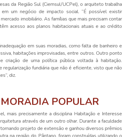
sas da Região Sul (Ciemsul/UCPel), o arquiteto trabalha
r em um negócio de impacto social. “É possível existir
 mercado imobiliário. As famílias que mais precisam contar
têm acesso aos planos habitacionais atuais e ao crédito
 inadequação em suas moradias, como falta de banheiro e
siva, habitações improvisadas, entre outros. Outro ponto
 criação de uma política pública voltada à habitação.
regularização fundiária que não é eficiente, visto que não
es”, diz.
À MORADIA POPULAR
l, mais precisamente a disciplina Habitação e Interesse
quitetura através de um outro olhar. Durante a faculdade
se tornando projeto de extensão e ganhou diversos prêmios
utra na região do Pântano, foram construídas utilizando o