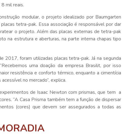
 8 mil reais.
onstrução modular, o projeto idealizado por Baumgarten
o placas tetra-pak. Essa associação é responsável por dar
baratear o projeto. Além das placas externas de tetra-pak
pto na estrutura e aberturas, na parte interna chapas tipo
e 2017, foram utilizadas placas tetra-pak. Já na segunda
s. “Recebemos uma doação da empresa Brasilit, por isso
ior resistência e conforto térmico, enquanto a cimentícia
acessível no mercado”, explica.
os experimentos de Isaac Newton com prismas, que tem a
s cores. “A Casa Prisma também tem a função de dispersar
ementos (cores) que devem ser assegurados a todas as
 MORADIA