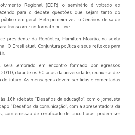
olvimento Regional (EDR), o seminário é voltado ao
 trazendo para o debate questões que sejam tanto do
úblico em geral. Pela primeira vez, o Cenários deixa de
ra transcorrer no formato on-line.
vice-presidente da República, Hamilton Mourão, na sexta
 “O Brasil atual: Conjuntura política e seus reflexos para
1h.
el será lembrado em encontro formado por egressos
 2010, durante os 50 anos da universidade, reuniu-se dez
m do futuro. As mensagens devem ser lidas e comentadas
às 16h (debate “Desafios da educação”, com o jornalista
-papo “Desafios da comunicação”, com a apresentadora da
as, com emissão de certificado de cinco horas, podem ser