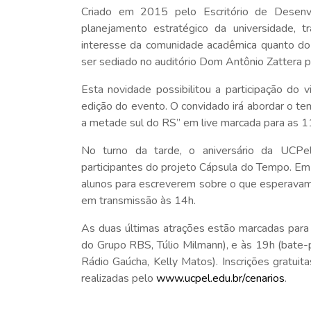
Criado em 2015 pelo Escritório de Desenv
planejamento estratégico da universidade,
interesse da comunidade acadêmica quanto do p
ser sediado no auditório Dom Antônio Zattera pa
Esta novidade possibilitou a participação do 
edição do evento. O convidado irá abordar o tema
a metade sul do RS” em live marcada para as 1
No turno da tarde, o aniversário da UCP
participantes do projeto Cápsula do Tempo. Em
alunos para escreverem sobre o que esperava
em transmissão às 14h.
As duas últimas atrações estão marcadas para 
do Grupo RBS, Túlio Milmann), e às 19h (bate
Rádio Gaúcha, Kelly Matos). Inscrições gratuit
realizadas pelo
www.ucpel.edu.br/cenarios
.