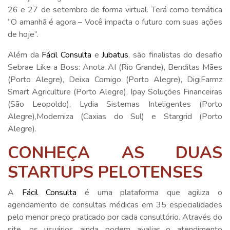
26 e 27 de setembro de forma virtual. Terá como temática
“O amanhã é agora – Você impacta o futuro com suas ações
de hoje”.
Além da
Fácil Consulta
e
Jubatus
, são finalistas do desafio
Sebrae Like a Boss: Anota AI (Rio Grande), Benditas Mães
(Porto Alegre), Deixa Comigo (Porto Alegre), DigiFarmz
Smart Agriculture (Porto Alegre), Ipay Soluções Financeiras
(São Leopoldo), Lydia Sistemas Inteligentes (Porto
Alegre),Moderniza (Caxias do Sul) e Stargrid (Porto
Alegre).
CONHEÇA AS DUAS
STARTUPS PELOTENSES
A
Fácil Consulta
é uma plataforma que agiliza o
agendamento de consultas médicas em 35 especialidades
pelo menor preço praticado por cada consultório. Através do
site, os usuários ainda podem avaliar o atendimento